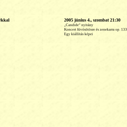
ékkal
2005 június 4., szombat 21:30
„Candide“ nyitány
Koncert fúvósötösre és zenekarra op. 133
i
Egy kiállítás képei