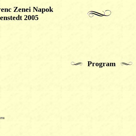
renc Zenei Napok
enstedt 2005
Program
rra