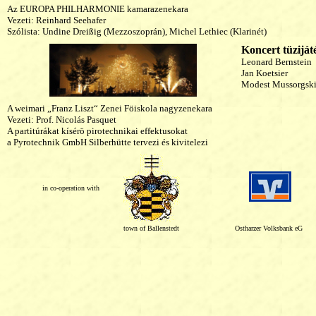
Az EUROPA PHILHARMONIE kamarazenekara
Vezeti: Reinhard Seehafer
Szólista: Undine Dreißig (Mezzoszoprán), Michel Lethiec (Klarinét)
Koncert tüziját
Leonard Bernstein
Jan Koetsier
Modest Mussorgsk
A weimari „Franz Liszt“ Zenei Föiskola nagyzenekara
Vezeti: Prof. Nicolás Pasquet
A partitúrákat kísérö pirotechnikai effektusokat
a Pyrotechnik GmbH Silberhütte tervezi és kivitelezi
in co-operation with
town of Ballenstedt
Ostharzer Volksbank eG